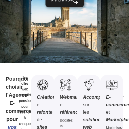
Prendre RDV
Une
Pourquoi
offre
choisir
web
l’Agence
complète,
Création
Webmarketing
Accompagnement
E-
pensée
E-
et
et
sur
commerc
pour
commerce
refonte
référencement
les
et
répondre
à
pour
de
solutions
Marketpla
Boostez
chaque
la
vos
sites
web
Maximisez