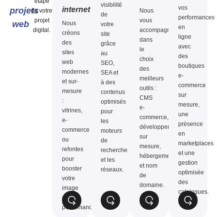
étape
visibilité
vos
internet
projets
de votre
Nous
de
performances
projet
vous
web
Nous
votre
en
digital.
accompagnons
créons
site
ligne
dans
des
grâce
avec
le
sites
au
des
choix
web
SEO,
boutiques
des
modernes
SEA et
e-
meilleurs
et sur-
à des
commerce
outils :
mesure
contenus
sur
CMS
:
optimisés
mesure,
e-
vitrines,
pour
une
commerce,
e-
les
présence
développement
commerce
moteurs
en
sur
ou
de
marketplaces
mesure,
refontes
recherche
et une
hébergement
pour
et les
gestion
et nom
booster
réseaux.
optimisée
de
votre
des
domaine.
image
catalogues.
et vos
performances.