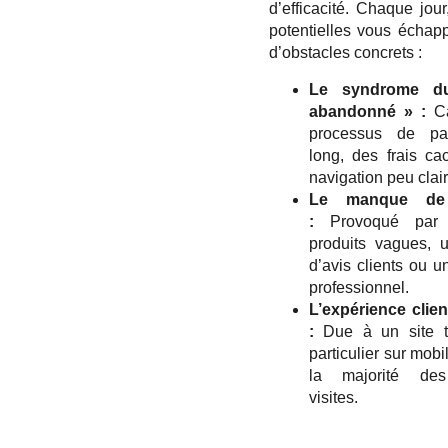
d’efficacité. Chaque jou
potentielles vous échap
d’obstacles concrets :
Le syndrome d
abandonné » :
Ca
processus de pa
long, des frais c
navigation peu clair
Le manque de 
:
Provoqué par 
produits vagues, 
d’avis clients ou 
professionnel.
L’expérience clie
:
Due à un site tr
particulier sur mobi
la majorité des
visites.