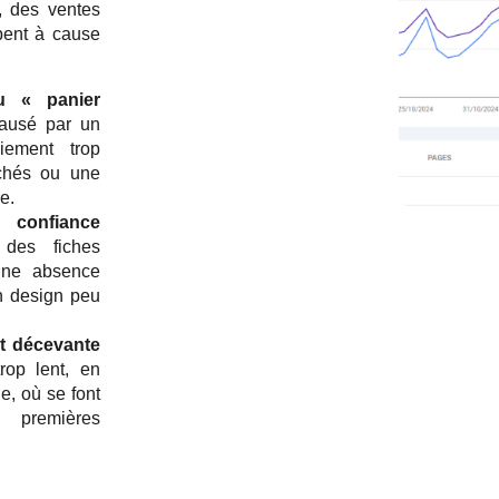
r, des ventes
pent à cause
u « panier
usé par un
iement trop
achés ou une
e.
confiance
des fiches
une absence
un design peu
nt décevante
op lent, en
le, où se font
 premières