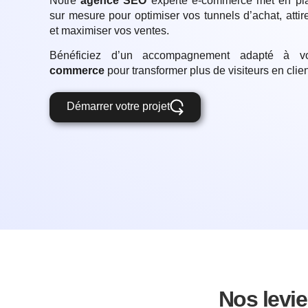
Notre
agence
SEO
experte e-commerce
met en pla
sur mesure pour optimiser vos tunnels d’achat, attirer
et maximiser vos ventes.
Bénéficiez d’un accompagnement adapté à 
commerce
pour
transformer plus de visiteurs en clie
Démarrer votre projet
Nos levie