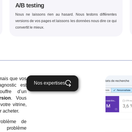
A/B testing
Nous ne laissons rien au hasard. Nous testons différentes
versions de vos pages et laissons les données nous dire ce qui
convertit le mieux.
 mais que vos
Nos expertises
agnostic est
ouffre d’un
rsion
. Vous
otre vitrine,
r acheter.
oblème de
n problème