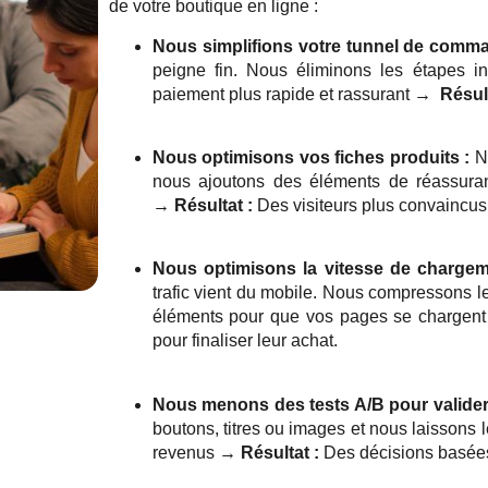
de votre boutique en ligne :
Nous simplifions votre tunnel de comm
peigne fin. Nous éliminons les étapes inut
paiement plus rapide et rassurant
→ Résult
Nous optimisons vos fiches produits :
No
nous ajoutons des éléments de réassuranc
→ Résultat :
Des visiteurs plus convaincus 
Nous optimisons la vitesse de chargeme
trafic vient du mobile. Nous compressons l
éléments pour que vos pages se chargent
pour finaliser leur achat.
Nous menons des tests A/B pour valider
boutons, titres ou images et nous laissons 
revenus
→ Résultat :
Des décisions basées