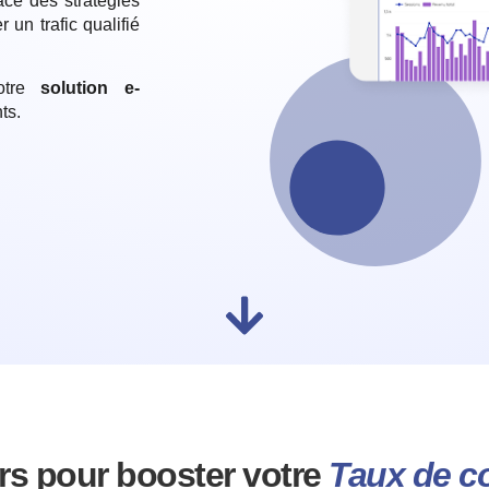
ce des stratégies
 un trafic qualifié
votre
solution e-
nts
.
rs pour booster votre
Taux de c