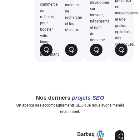
présence
développement
commerce
moteurs
en
sur
ou
de
marketplaces
mesure,
refontes
recherche
et une
hébergement
pour
et les
gestion
et nom
booster
réseaux.
optimisée
de
votre
des
domaine.
image
catalogues.
et vos
performances.
Nos derniers
projets SEO
Un aperçu des accompagnements SEO que nous avons menés
récemment.
Barbaq