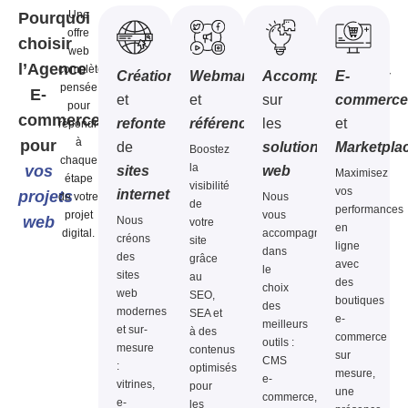
Une
Pourquoi
offre
choisir
web
l’Agence
complète,
Création
Webmarketing
Accompagnement
E-
pensée
E-
et
et
sur
commerc
pour
commerce
refonte
référencement
les
et
répondre
à
pour
de
solutions
Marketpla
Boostez
chaque
la
vos
sites
web
Maximisez
étape
visibilité
vos
internet
projets
de votre
Nous
de
performances
projet
vous
web
Nous
votre
en
digital.
accompagnons
créons
site
ligne
dans
des
grâce
avec
le
sites
au
des
choix
web
SEO,
boutiques
des
modernes
SEA et
e-
meilleurs
et sur-
à des
commerce
outils :
mesure
contenus
sur
CMS
:
optimisés
mesure,
e-
vitrines,
pour
une
commerce,
e-
les