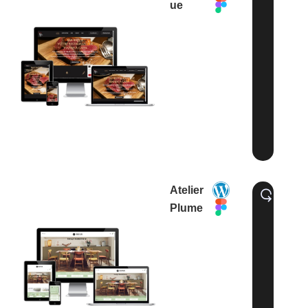
ue
Atelier
Plume