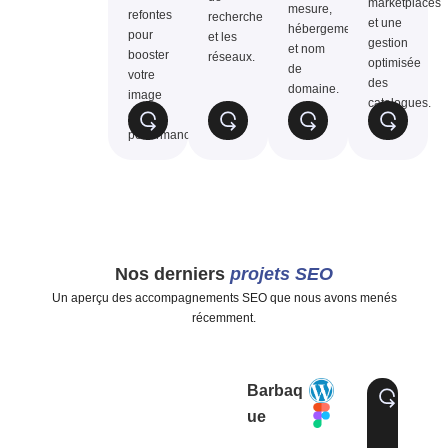
marketplaces
mesure,
refontes
recherche
et une
hébergement
pour
et les
gestion
et nom
booster
réseaux.
optimisée
de
votre
des
domaine.
image
catalogues.
et vos
performances.
Nos derniers
projets SEO
Un aperçu des accompagnements SEO que nous avons menés
récemment.
Barbaq
ue