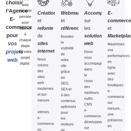
choisir
web
l’Agence
complète,
Création
Webmarketing
Accompagnement
E-
pensée
E-
et
et
sur
commerc
pour
commerce
refonte
référencement
les
et
répondre
à
pour
de
solutions
Marketpla
Boostez
chaque
la
vos
sites
web
Maximisez
étape
visibilité
vos
internet
projets
de votre
Nous
de
performances
projet
vous
web
Nous
votre
en
digital.
accompagnons
créons
site
ligne
dans
des
grâce
avec
le
sites
au
des
choix
web
SEO,
boutiques
des
modernes
SEA et
e-
meilleurs
et sur-
à des
commerce
outils :
mesure
contenus
sur
CMS
:
optimisés
mesure,
e-
vitrines,
pour
une
commerce,
e-
les
présence
développement
commerce
moteurs
en
sur
ou
de