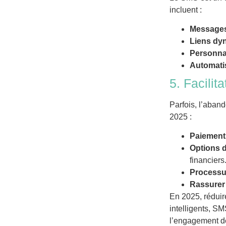
incluent :
Messages
Liens dyn
Personna
Automati
5. Facilit
Parfois, l’aband
2025 :
Paiement 
Options d
financiers
Processus
Rassurer 
En 2025, réduir
intelligents, SM
l’engagement de