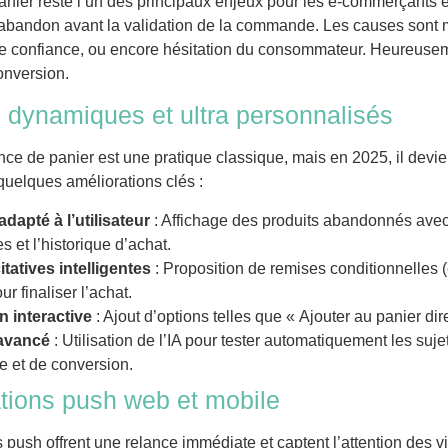
nier reste l’un des principaux enjeux pour les e-commerçants
l’abandon avant la validation de la commande.
Les causes sont m
 confiance, ou encore hésitation du consommateur. Heureusemen
onversion.
s dynamiques et ultra personnalisés
nce de panier est une pratique classique, mais en 2025, il devien
quelques améliorations clés :
dapté à l’utilisateur
: Affichage des produits abandonnés ave
s et l’historique d’achat.
itatives intelligentes
: Proposition de remises conditionnelles 
r finaliser l’achat.
n interactive
: Ajout d’options telles que « Ajouter au panier di
 avancé
: Utilisation de l’IA pour tester automatiquement les suje
e et de conversion.
ations push web et mobile
s push offrent une relance immédiate et captent l’attention des 