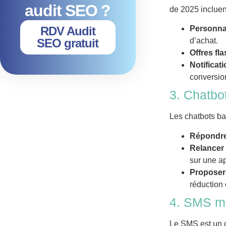
audit SEO ?
de 2025 incluent
RDV Audit
Personnal
SEO gratuit
d’achat.
Offres fl
Notificat
conversio
3. Chatbot
Les chatbots bas
Répondre
Relancer 
sur une ap
Proposer
réduction 
4. SMS mar
Le SMS est un c