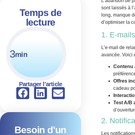
L’abandon de pa
sont laissés à 
Temps de
long, manque de
lecture
d’optimiser la c
1. E-mail
L’e-mail de rela
3
min
avancée. Voici 
Contenu a
préférence
Offres inc
Partager l'article
cadeau pou
Interactio
Test A/B
d’ouvertur
2. Notific
Besoin d'un
Les notification