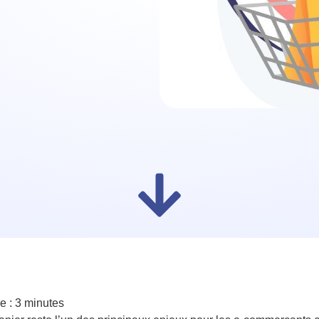
e :
3
minutes