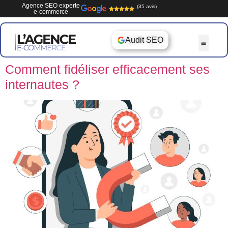
Agence SEO experte
(35 avis)
e-commerce
Audit SEO
Comment fidéliser efficacement ses
internautes ?